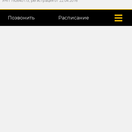
УНП 192640173, регистрация от 22.04.2016
Позвонить
Расписание