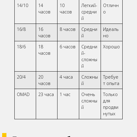
14/10
14
10
Легкий-
Отличн
часов
часов
средни
о
й
16/8
16
8 часов
Средни
Идеаль
часов
й
но
18/6
18
6 часов
Средни
Хорошо
часов
й-
сложны
й
20/4
20
4 часа
Сложны
Требуе
часов
й
т опыта
OMAD
23 часа
1 час
Очень
Только
сложны
для
й
продви
нутых